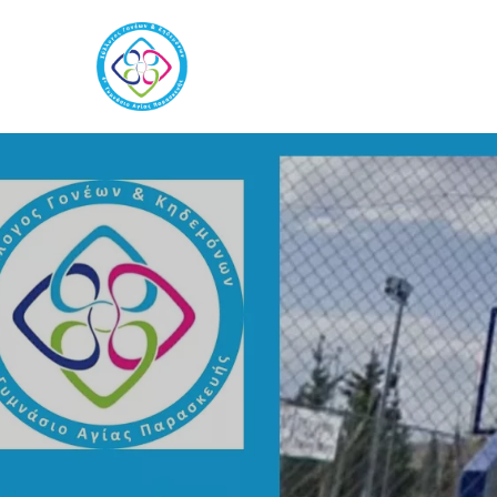
Skip
to
content
Σύλλογος 4ο Γυμ
Σύλλογος Γονέων και Κηδεμόνω