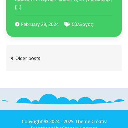
[…]
February 29, 2024
Σύλλογος
Posts
Older posts
navigation
Copyright © 2024 - 2025 Theme Creativ