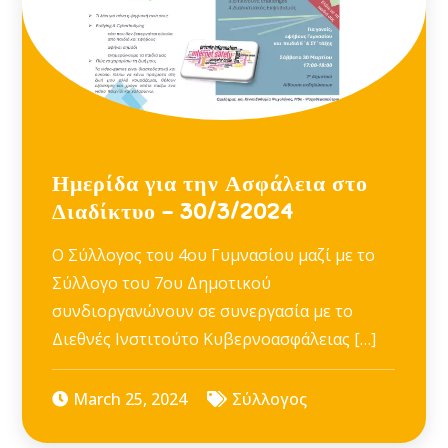
Ημερίδα για την Ασφάλεια στο
Διαδίκτυο – 30/3/2024
Ο Σύλλογος του 4ου Γυμνασίου μαζί με το
Σύλλογο του 7ου Δημοτικού
συνδιοργανώνουν σε συνεργασία με το
Διεθνές Ινστιτούτο Κυβερνοασφάλειας […]
March 25, 2024
Σύλλογος