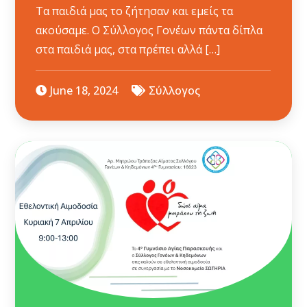
Τα παιδιά μας το ζήτησαν και εμείς τα
ακούσαμε. Ο Σύλλογος Γονέων πάντα δίπλα
στα παιδιά μας, στα πρέπει αλλά […]
June 18, 2024
Σύλλογος